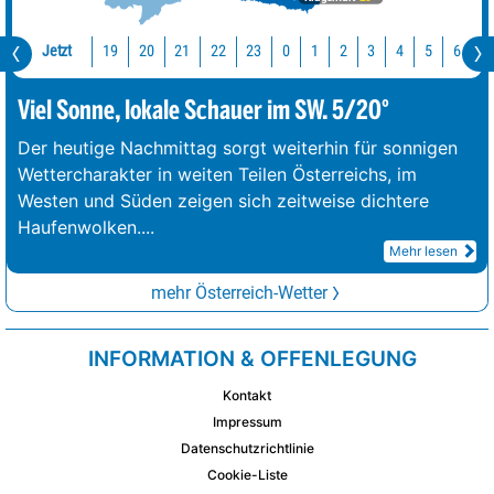
Jetzt
19
20
21
22
23
0
1
2
3
4
5
6
7
Viel Sonne, lokale Schauer im SW. 5/20°
Der heutige Nachmittag sorgt weiterhin für sonnigen
Wettercharakter in weiten Teilen Österreichs, im
Westen und Süden zeigen sich zeitweise dichtere
Haufenwolken.
...
Mehr lesen
mehr Österreich-Wetter
INFORMATION & OFFENLEGUNG
Kontakt
Impressum
Datenschutzrichtlinie
Cookie-Liste