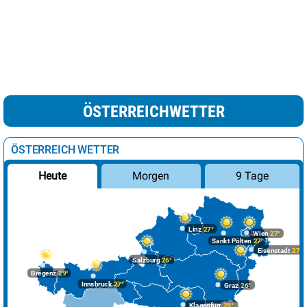
ÖSTERREICHWETTER
ÖSTERREICH WETTER
Morgen
9 Tage
Heute
Linz
27°
Wien
27°
Sankt Pölten
27°
Eisenstadt
27°
Salzburg
26°
Bregenz
29°
Innsbruck
27°
Graz
26°
Klagenfurt
25°