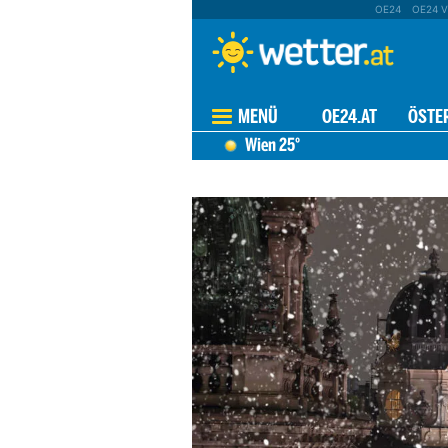
OE24
OE24 V
MENÜ
OE24.AT
ÖSTE
Wien
25°