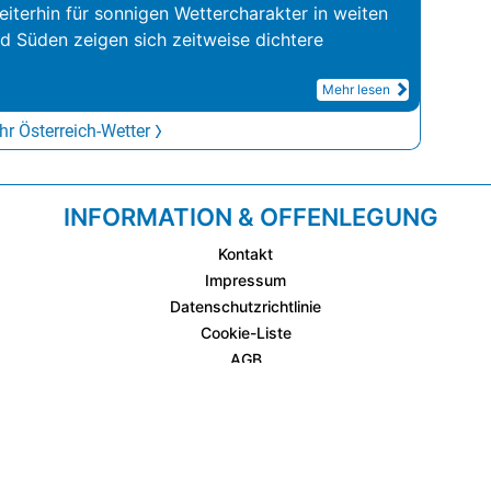
iterhin für sonnigen Wettercharakter in weiten
nd Süden zeigen sich zeitweise dichtere
Mehr lesen
r Österreich-Wetter
INFORMATION & OFFENLEGUNG
Kontakt
Impressum
Datenschutzrichtlinie
Cookie-Liste
AGB
Fixplatzierte Werbemöglichkeiten
AGB für Werbeeinschaltungen
wetter.at Partner (Messstation & WetterCam)
Cookie Einstellungen und Widerruf