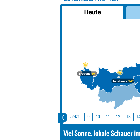
Heute
Bregenz
26°
Innsbruck
24°
Jetzt
10
11
12
13
1
9
Viel Sonne, lokale Schauer i