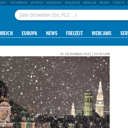
IDEO
ÖSTERREICH
SPORT24
MADONNA
GESUND24
MEINJOB
REISEN
TICKETS
RREICH
EUROPA
NEWS
FREIZEIT
WEBCAMS
SER
10. DEZEMBER 2022 | 20:19 UHR