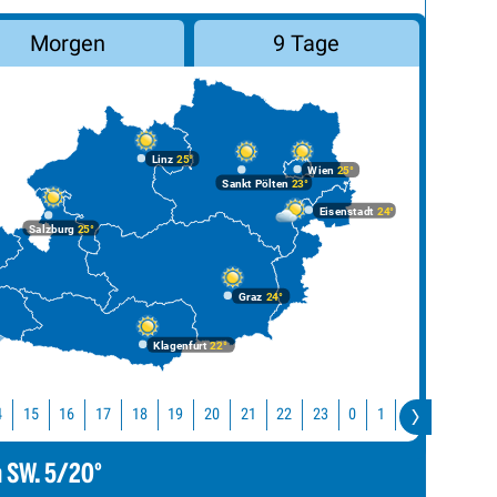
Morgen
9 Tage
Linz
25°
Wien
25°
Sankt Pölten
23°
Eisenstadt
24°
Salzburg
25°
Graz
24°
Klagenfurt
22°
4
15
16
17
18
19
20
21
22
23
0
1
2
3
4
m SW. 5/20°