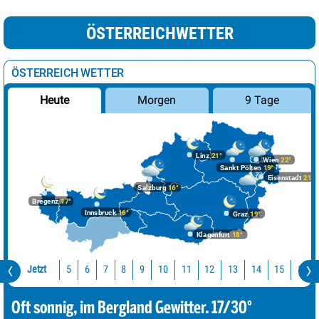
ÖSTERREICHWETTER
ÖSTERREICH WETTER
Morgen
9 Tage
Heute
Linz
21°
Wien
22°
Sankt Pölten
19°
Eisenstadt
21°
Salzburg
16°
Bregenz
17°
Innsbruck
16°
Graz
19°
Klagenfurt
18°
Jetzt
10
11
12
13
14
15
16
5
6
7
8
9
Oft sonnig, im Bergland Gewitter. 17/30°