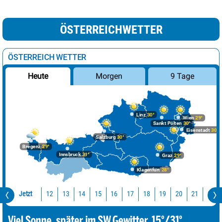
ÖSTERREICHWETTER
ÖSTERREICH WETTER
Morgen
9 Tage
Heute
Linz
30°
Wien
29°
Sankt Pölten
30°
Eisenstadt
30°
Salzburg
30°
Bregenz
29°
Innsbruck
31°
Graz
29°
Klagenfurt
28°
Jetzt
12
13
14
15
16
17
18
19
20
21
22
Viel Sonne, später im SW Gewitter. 15°/31°