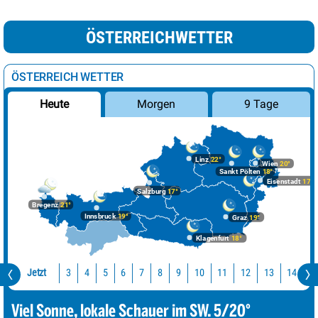
ÖSTERREICHWETTER
ÖSTERREICH WETTER
Morgen
9 Tage
Heute
Linz
22°
Wien
20°
Sankt Pölten
18°
Eisenstadt
17°
Salzburg
17°
Bregenz
21°
Innsbruck
19°
Graz
19°
Klagenfurt
18°
Jetzt
10
11
12
13
14
1
3
4
5
6
7
8
9
Viel Sonne, lokale Schauer im SW. 5/20°