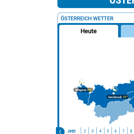
ÖSTE
ÖSTERREICH WETTER
Heute
Bregenz
18°
Innsbruck
17°
Jetzt
2
3
4
5
6
7
8