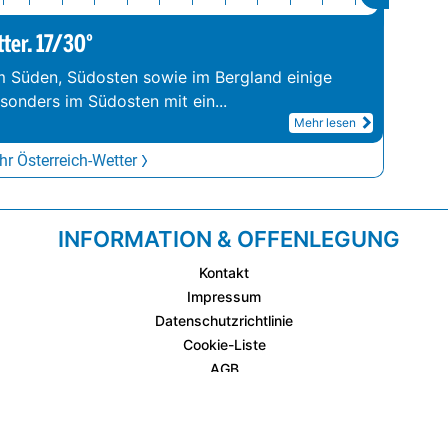
tter. 17/30°
im Süden, Südosten sowie im Bergland einige
esonders im Südosten mit ein
...
Mehr lesen
r Österreich-Wetter
INFORMATION & OFFENLEGUNG
Kontakt
Impressum
Datenschutzrichtlinie
Cookie-Liste
AGB
Fixplatzierte Werbemöglichkeiten
AGB für Werbeeinschaltungen
wetter.at Partner (Messstation & WetterCam)