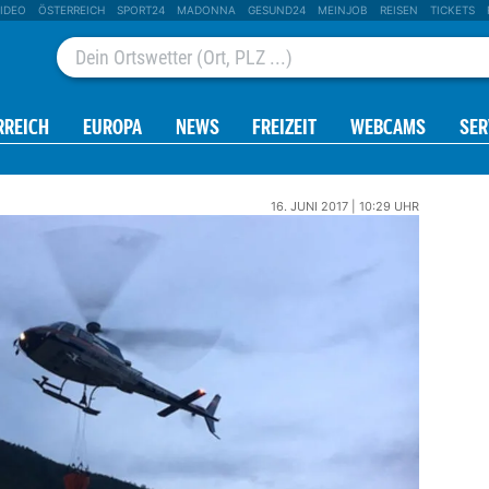
IDEO
ÖSTERREICH
SPORT24
MADONNA
GESUND24
MEINJOB
REISEN
TICKETS
RREICH
EUROPA
NEWS
FREIZEIT
WEBCAMS
SER
16. JUNI 2017 | 10:29 UHR