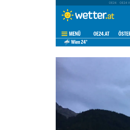
OE24
OE24 V
MENÜ
OE24.AT
ÖSTE
Wien
24°