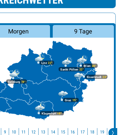
RREICHWETTER
Morgen
9 Tage
Linz
22°
Wien
24°
Sankt Pölten
22°
Eisenstadt
23°
Salzburg
18°
Graz
19°
Klagenfurt
18°
10
11
12
13
14
15
16
17
18
19
20
21
22
9