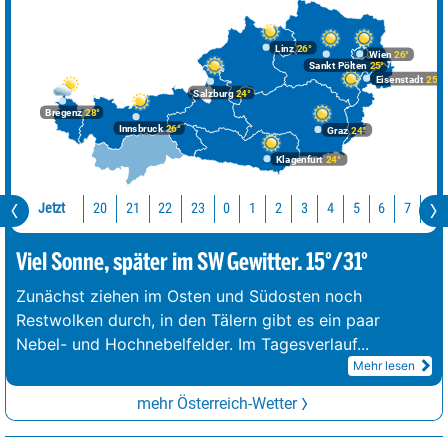
Linz
26°
Wien
26°
Sankt Pölten
25°
Eisenstadt
25°
Salzburg
24°
Bregenz
28°
Innsbruck
26°
Graz
24°
Klagenfurt
24°
Jetzt
20
21
22
23
0
1
2
3
4
5
6
7
8
Viel Sonne, später im SW Gewitter. 15°/31°
Zunächst ziehen im Osten und Südosten noch
Restwolken durch, in den Tälern gibt es ein paar
Nebel- und Hochnebelfelder. Im Tagesverlauf
...
Mehr lesen
mehr Österreich-Wetter