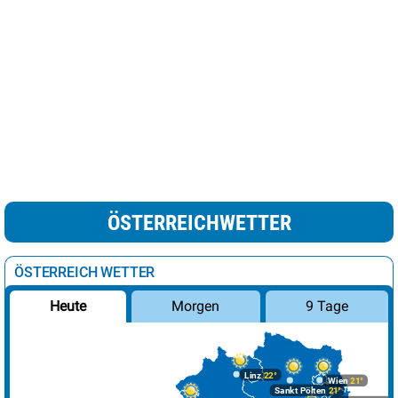
ÖSTERREICHWETTER
ÖSTERREICH WETTER
Morgen
9 Tage
Heute
Linz
22°
Wien
21°
Sankt Pölten
21°