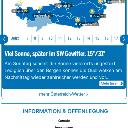
Eisenstadt
20°
Salzburg
19°
Bregenz
22°
Innsbruck
22°
Graz
22°
Klagenfurt
20°
Jetzt
10
11
12
13
14
15
16
17
18
7
8
9
Viel Sonne, später im SW Gewitter. 15°/31°
Am Sonntag scheint die Sonne vielerorts ungestört.
Lediglich über den Bergen können die Quellwolken am
Nachmittag wieder zahlreicher werden und vor
...
Mehr lesen
mehr Österreich-Wetter
INFORMATION & OFFENLEGUNG
Kontakt
Impressum