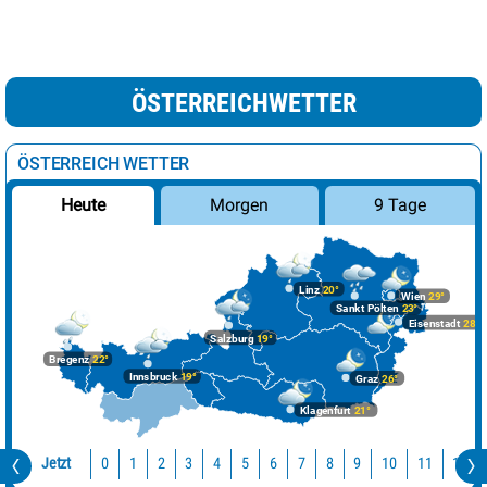
ÖSTERREICHWETTER
ÖSTERREICH WETTER
Morgen
9 Tage
Heute
Linz
20°
Wien
29°
Sankt Pölten
23°
Eisenstadt
28°
Salzburg
19°
Bregenz
22°
Innsbruck
19°
Graz
26°
Klagenfurt
21°
Jetzt
10
11
12
0
1
2
3
4
5
6
7
8
9