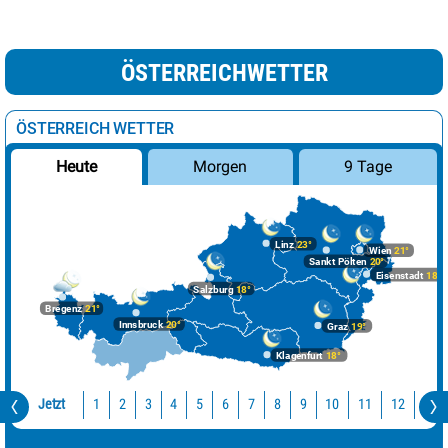
ÖSTERREICHWETTER
ÖSTERREICH WETTER
Morgen
9 Tage
Heute
Linz
23°
Wien
21°
Sankt Pölten
20°
Eisenstadt
18°
Salzburg
18°
Bregenz
21°
Innsbruck
20°
Graz
19°
Klagenfurt
18°
Jetzt
10
11
12
13
1
2
3
4
5
6
7
8
9