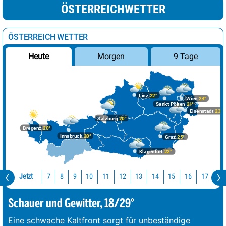
ÖSTERREICHWETTER
ÖSTERREICH WETTER
Morgen
9 Tage
Heute
Linz
22°
Wien
24°
Sankt Pölten
21°
Eisenstadt
23°
Salzburg
20°
Bregenz
20°
Innsbruck
20°
Graz
25°
Klagenfurt
22°
Jetzt
10
11
12
13
14
15
16
17
18
7
8
9
Schauer und Gewitter, 18/29°
Eine schwache Kaltfront sorgt für unbeständige