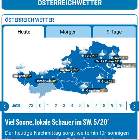
ÖSTERREICHWETTER
ÖSTERREICH WETTER
Morgen
9 Tage
Heute
Linz
29°
Wien
31°
Sankt Pölten
28°
Eisenstadt
27°
Salzburg
25°
Bregenz
21°
Innsbruck
20°
Graz
26°
Klagenfurt
26°
Jetzt
23
10
11
0
1
2
3
4
5
6
7
8
9
Viel Sonne, lokale Schauer im SW. 5/20°
Der heutige Nachmittag sorgt weiterhin für sonnigen