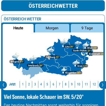
ÖSTERREICHWETTER
ÖSTERREICH WETTER
Morgen
9 Tage
Heute
Linz
20°
Wien
26°
Sankt Pölten
21°
Eisenstadt
28°
Salzburg
19°
Bregenz
21°
Innsbruck
19°
Graz
27°
Klagenfurt
20°
Jetzt
10
11
12
13
1
2
3
4
5
6
7
8
9
Viel Sonne, lokale Schauer im SW. 5/20°
Der heutige Nachmittag sorgt weiterhin für sonnigen