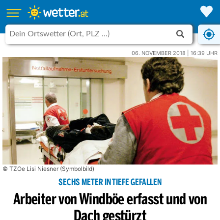
06. NOVEMBER 2018 | 16:39 UHR
© TZOe Lisi Niesner (Symbolbild)
SECHS METER IN TIEFE GEFALLEN
Arbeiter von Windböe erfasst und von
Dach gestürzt