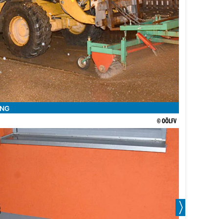
ING
© OÖLFV