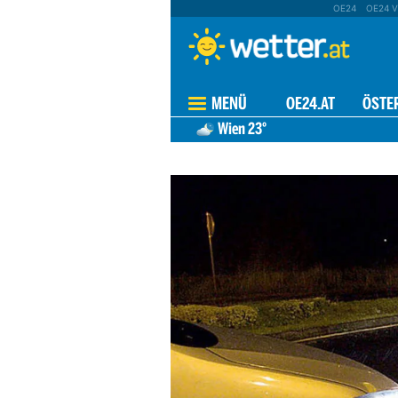
OE24
OE24 V
MENÜ
OE24.AT
ÖSTE
Wien
23°