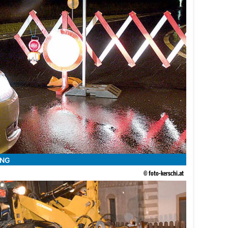
ING
© foto-kerschi.at