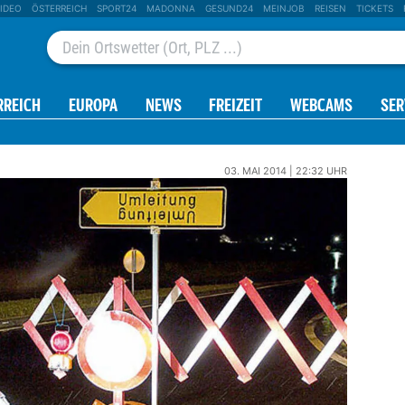
IDEO
ÖSTERREICH
SPORT24
MADONNA
GESUND24
MEINJOB
REISEN
TICKETS
RREICH
EUROPA
NEWS
FREIZEIT
WEBCAMS
SER
03. MAI 2014 | 22:32 UHR