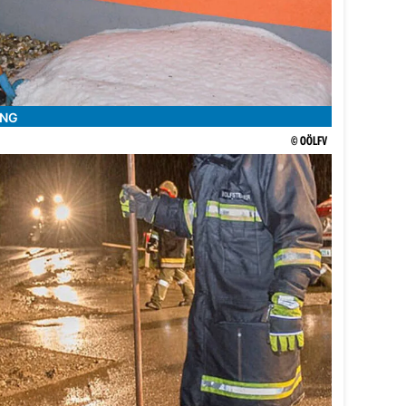
ING
© OÖLFV