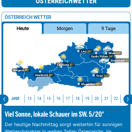
ÖSTERREICHWETTER
ÖSTERREICH WETTER
Morgen
9 Tage
Heute
Linz
33°
Wien
33°
Sankt Pölten
31°
Eisenstadt
32°
Salzburg
31°
Bregenz
32°
Innsbruck
31°
Graz
32°
Klagenfurt
32°
Jetzt
13
14
15
16
17
18
19
20
21
22
23
Viel Sonne, lokale Schauer im SW. 5/20°
Der heutige Nachmittag sorgt weiterhin für sonnigen
Wettercharakter in weiten Teilen Österreichs, im