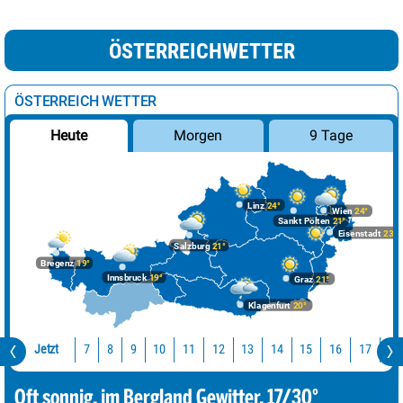
ÖSTERREICHWETTER
ÖSTERREICH WETTER
Morgen
9 Tage
Heute
Linz
24°
Wien
24°
Sankt Pölten
21°
Eisenstadt
23°
Salzburg
21°
Bregenz
19°
Innsbruck
19°
Graz
21°
Klagenfurt
20°
Jetzt
10
11
12
13
14
15
16
17
18
7
8
9
Oft sonnig, im Bergland Gewitter. 17/30°