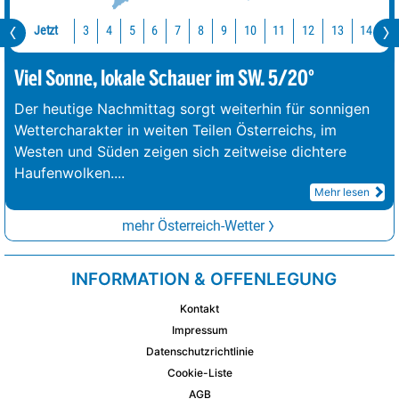
Jetzt
10
11
12
13
14
1
3
4
5
6
7
8
9
Viel Sonne, lokale Schauer im SW. 5/20°
Der heutige Nachmittag sorgt weiterhin für sonnigen
Wettercharakter in weiten Teilen Österreichs, im
Westen und Süden zeigen sich zeitweise dichtere
Haufenwolken.
...
Mehr lesen
mehr Österreich-Wetter
INFORMATION & OFFENLEGUNG
Kontakt
Impressum
Datenschutzrichtlinie
Cookie-Liste
AGB