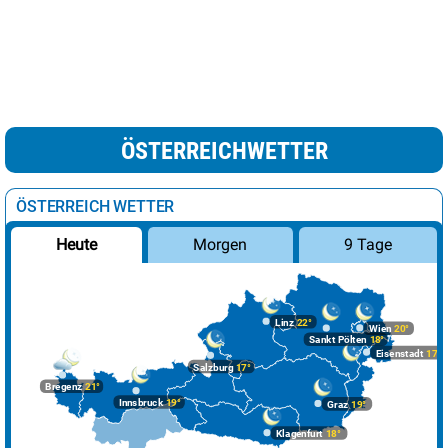
ÖSTERREICHWETTER
ÖSTERREICH WETTER
Morgen
9 Tage
Heute
Linz
22°
Wien
20°
Sankt Pölten
18°
Eisenstadt
17°
Salzburg
17°
Bregenz
21°
Innsbruck
19°
Graz
19°
Klagenfurt
18°