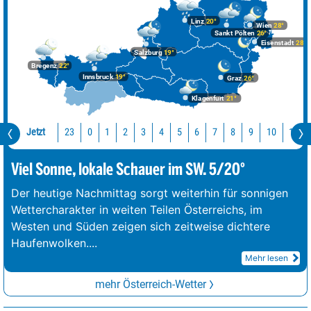
Linz
20°
Wien
28°
Sankt Pölten
26°
Eisenstadt
28°
Salzburg
19°
Bregenz
22°
Innsbruck
19°
Graz
26°
Klagenfurt
21°
Jetzt
23
10
11
0
1
2
3
4
5
6
7
8
9
Viel Sonne, lokale Schauer im SW. 5/20°
Der heutige Nachmittag sorgt weiterhin für sonnigen
Wettercharakter in weiten Teilen Österreichs, im
Westen und Süden zeigen sich zeitweise dichtere
Haufenwolken.
...
Mehr lesen
mehr Österreich-Wetter