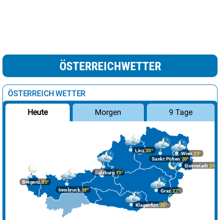
ÖSTERREICHWETTER
ÖSTERREICH WETTER
Morgen
9 Tage
Heute
Linz
20°
Wien
25°
Sankt Pölten
20°
Eisenstadt
26°
Salzburg
19°
Bregenz
20°
Innsbruck
19°
Graz
27°
Klagenfurt
20°