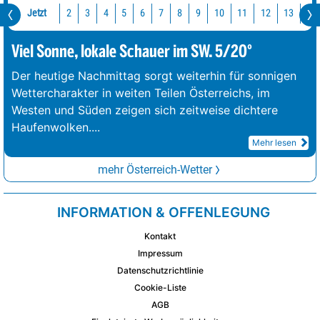
Jetzt
10
11
12
13
14
2
3
4
5
6
7
8
9
Viel Sonne, lokale Schauer im SW. 5/20°
Der heutige Nachmittag sorgt weiterhin für sonnigen
Wettercharakter in weiten Teilen Österreichs, im
Westen und Süden zeigen sich zeitweise dichtere
Haufenwolken.
...
Mehr lesen
mehr Österreich-Wetter
INFORMATION & OFFENLEGUNG
Kontakt
Impressum
Datenschutzrichtlinie
Cookie-Liste
AGB