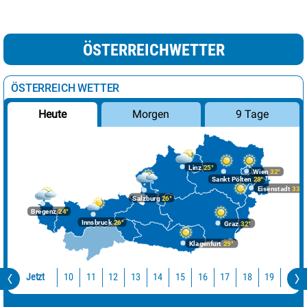
ÖSTERREICHWETTER
ÖSTERREICH WETTER
Morgen
9 Tage
Heute
Linz
25°
Wien
32°
Sankt Pölten
28°
Eisenstadt
33°
Salzburg
26°
Bregenz
24°
Innsbruck
26°
Graz
32°
Klagenfurt
29°
Jetzt
10
11
12
13
14
15
16
17
18
19
20