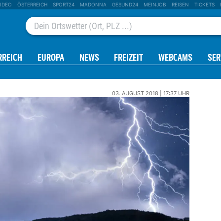
IDEO
ÖSTERREICH
SPORT24
MADONNA
GESUND24
MEINJOB
REISEN
TICKETS
RREICH
EUROPA
NEWS
FREIZEIT
WEBCAMS
SER
03. AUGUST 2018 | 17:37 UHR