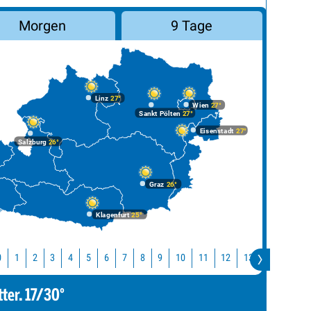
Morgen
9 Tage
Linz
27°
Wien
27°
Sankt Pölten
27°
Eisenstadt
27°
Salzburg
26°
Graz
26°
Klagenfurt
25°
10
11
12
13
14
15
0
1
2
3
4
5
6
7
8
9
tter. 17/30°