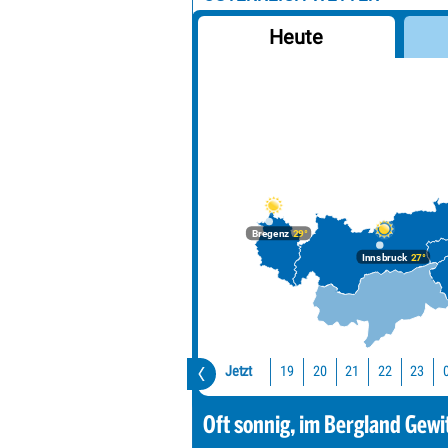
Heute
Bregenz
29°
Innsbruck
27°
Jetzt
19
20
21
22
23
Oft sonnig, im Bergland Gewi