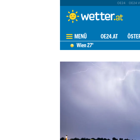
OE24
OE24 V
MENÜ
OE24.AT
ÖSTE
Wien
27°