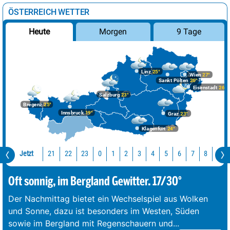
ÖSTERREICH WETTER
Morgen
9 Tage
Heute
Linz
25°
Wien
27°
Sankt Pölten
26°
Eisenstadt
26°
Salzburg
23°
Bregenz
25°
Innsbruck
19°
Graz
23°
Klagenfurt
24°
Jetzt
21
22
23
0
1
2
3
4
5
6
7
8
9
Oft sonnig, im Bergland Gewitter. 17/30°
Der Nachmittag bietet ein Wechselspiel aus Wolken
und Sonne, dazu ist besonders im Westen, Süden
sowie im Bergland mit Regenschauern und
...