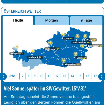
ÖSTERREICH WETTER
Morgen
9 Tage
Heute
Linz
22°
Wien
21°
Sankt Pölten
19°
Eisenstadt
20°
Salzburg
19°
Bregenz
22°
Innsbruck
20°
Graz
22°
Klagenfurt
20°
Jetzt
10
11
12
13
14
15
16
17
18
7
8
9
Viel Sonne, später im SW Gewitter. 15°/31°
Am Sonntag scheint die Sonne vielerorts ungestört.
Lediglich über den Bergen können die Quellwolken am