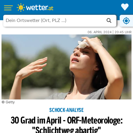
06. APRIL 2024 | 20:45 UHR
© Getty
SCHOCK-ANALYSE
30 Grad im April - ORF-Meteorologe:
"Schlichtweg abartig"