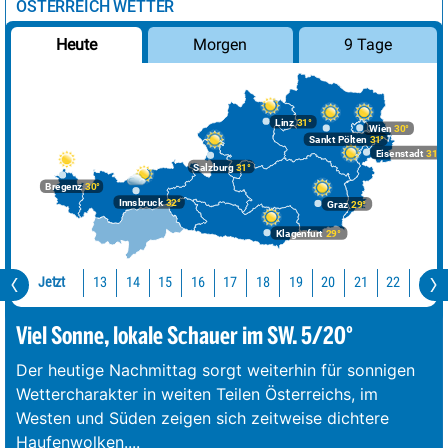
ÖSTERREICH WETTER
Morgen
9 Tage
Heute
Linz
31°
Wien
30°
Sankt Pölten
31°
Eisenstadt
31°
Salzburg
31°
Bregenz
30°
Innsbruck
32°
Graz
29°
Klagenfurt
29°
Jetzt
13
14
15
16
17
18
19
20
21
22
23
Viel Sonne, lokale Schauer im SW. 5/20°
Der heutige Nachmittag sorgt weiterhin für sonnigen
Wettercharakter in weiten Teilen Österreichs, im
Westen und Süden zeigen sich zeitweise dichtere
Haufenwolken.
...