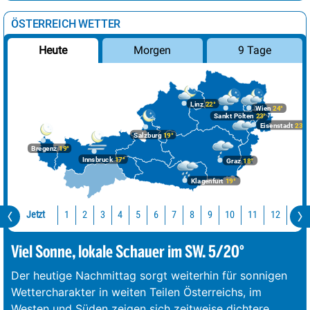
ÖSTERREICH WETTER
Morgen
9 Tage
Heute
Linz
22°
Wien
24°
Sankt Pölten
23°
Eisenstadt
23°
Salzburg
19°
Bregenz
19°
Innsbruck
17°
Graz
18°
Klagenfurt
19°
Jetzt
10
11
12
13
1
2
3
4
5
6
7
8
9
Viel Sonne, lokale Schauer im SW. 5/20°
Der heutige Nachmittag sorgt weiterhin für sonnigen
Wettercharakter in weiten Teilen Österreichs, im
Westen und Süden zeigen sich zeitweise dichtere