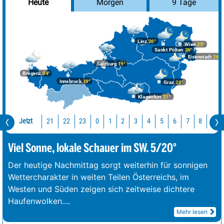
Morgen
9 Tage
Heute
Linz
26°
Wien
25°
Sankt Pölten
26°
Eisenstadt
26°
Salzburg
19°
Bregenz
24°
Innsbruck
19°
Graz
28°
Klagenfurt
21°
Jetzt
21
22
23
0
1
2
3
4
5
6
7
8
9
Viel Sonne, lokale Schauer im SW. 5/20°
Der heutige Nachmittag sorgt weiterhin für sonnigen
Wettercharakter in weiten Teilen Österreichs, im
Westen und Süden zeigen sich zeitweise dichtere
Haufenwolken.
...
Mehr lesen