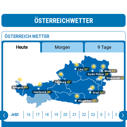
ÖSTERREICHWETTER
ÖSTERREICH WETTER
Morgen
9 Tage
Heute
Linz
33°
Wien
31°
Sankt Pölten
33°
Eisenstadt
33°
Salzburg
32°
Bregenz
34°
Innsbruck
34°
Graz
30°
Klagenfurt
32°
Jetzt
16
17
18
19
20
21
22
23
0
1
2
3