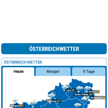
ÖSTERREICHWETTER
ÖSTERREICH WETTER
Morgen
9 Tage
Heute
Linz
25°
Wien
27°
Sankt Pölten
26°
Eisenstadt
26°
Salzburg
23°
Bregenz
25°