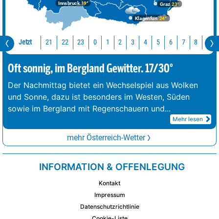
Innsbruck
19°
Graz
23°
Klagenfurt
24°
Jetzt
21
22
23
0
1
2
3
4
5
6
7
8
9
Oft sonnig, im Bergland Gewitter. 17/30°
Der Nachmittag bietet ein Wechselspiel aus Wolken
und Sonne, dazu ist besonders im Westen, Süden
sowie im Bergland mit Regenschauern und
...
Mehr lesen
mehr Österreich-Wetter
INFORMATION & OFFENLEGUNG
Kontakt
Impressum
Datenschutzrichtlinie
Cookie-Liste