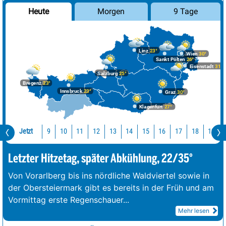
Morgen
9 Tage
Heute
Linz
23°
Wien
30°
Sankt Pölten
26°
Eisenstadt
31°
Salzburg
25°
Bregenz
23°
Innsbruck
23°
Graz
30°
Klagenfurt
27°
Jetzt
10
11
12
13
14
15
16
17
18
19
9
Letzter Hitzetag, später Abkühlung, 22/35°
Von Vorarlberg bis ins nördliche Waldviertel sowie in
der Obersteiermark gibt es bereits in der Früh und am
Vormittag erste Regenschauer
...
Mehr lesen