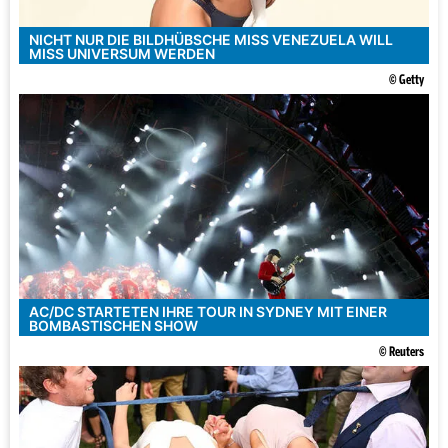
NICHT NUR DIE BILDHÜBSCHE MISS VENEZUELA WILL
MISS UNIVERSUM WERDEN
© Getty
AC/DC STARTETEN IHRE TOUR IN SYDNEY MIT EINER
BOMBASTISCHEN SHOW
© Reuters