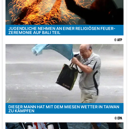
JUGENDLICHE NEHMEN AN EINER RELIGIÖSEN FEUER-
ZEREMONIE AUF BALI TEIL
© AFP
DIESER MANN HAT MIT DEM MIESEN WETTER IN TAIWAN
ZU KÄMPFEN
© EPA