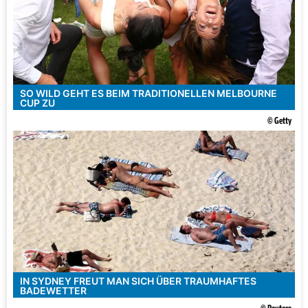
SO WILD GEHT ES BEIM TRADITIONELLEN MELBOURNE
CUP ZU
© Getty
IN SYDNEY FREUT MAN SICH ÜBER TRAUMHAFTES
BADEWETTER