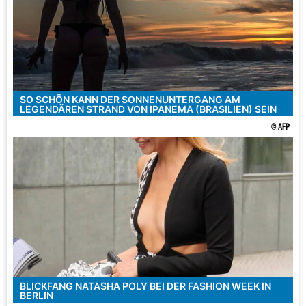
SO SCHÖN KANN DER SONNENUNTERGANG AM
LEGENDÄREN STRAND VON IPANEMA (BRASILIEN) SEIN
© AFP
BLICKFANG NATASHA POLY BEI DER FASHION WEEK IN
BERLIN