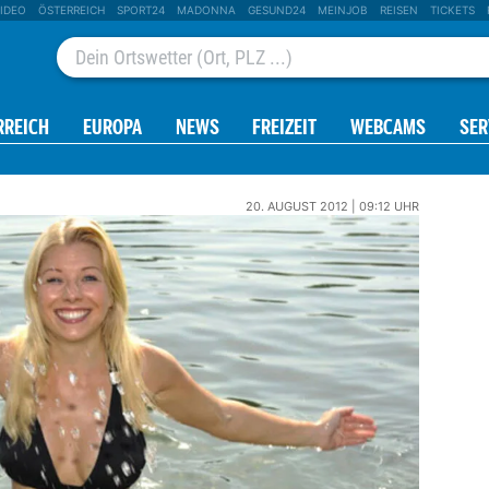
IDEO
ÖSTERREICH
SPORT24
MADONNA
GESUND24
MEINJOB
REISEN
TICKETS
RREICH
EUROPA
NEWS
FREIZEIT
WEBCAMS
SER
20. AUGUST 2012 | 09:12 UHR