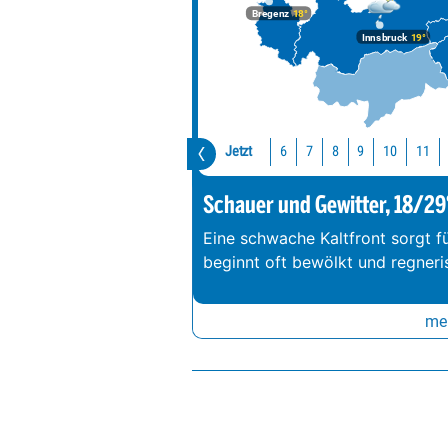
Bregenz
18°
Innsbruck
19°
Jetzt
10
11
6
7
8
9
Schauer und Gewitter, 18/29
Eine schwache Kaltfront sorgt f
beginnt oft bewölkt und regneri
meh