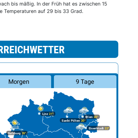
ach bis mäßig. In der Früh hat es zwischen 15
ie Temperaturen auf 29 bis 33 Grad.
RREICHWETTER
Morgen
9 Tage
Linz
21°
Wien
23°
Sankt Pölten
20°
Eisenstadt
22°
Salzburg
18°