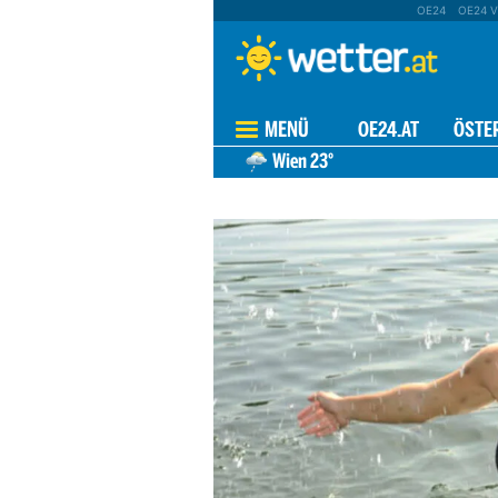
OE24
OE24 V
MENÜ
OE24.AT
ÖSTE
Wien
23°