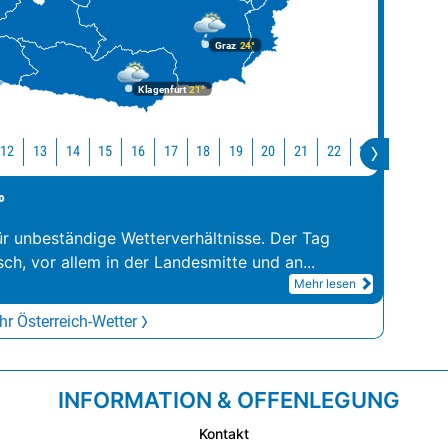
Graz
24°
Klagenfurt
21°
12
13
14
15
16
17
18
19
20
21
22
23
0
1
°
ür unbeständige Wetterverhältnisse. Der Tag
sch, vor allem in der Landesmitte und an
...
Mehr lesen
r Österreich-Wetter
INFORMATION & OFFENLEGUNG
Kontakt