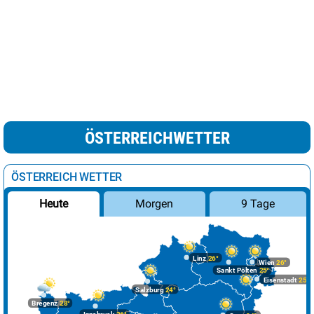
ÖSTERREICHWETTER
ÖSTERREICH WETTER
Morgen
9 Tage
Heute
Linz
26°
Wien
26°
Sankt Pölten
25°
Eisenstadt
25°
Salzburg
24°
Bregenz
28°