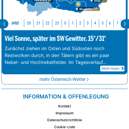
Innsbruck
26°
Graz
24°
Klagenfurt
24°
Jetzt
20
21
22
23
0
1
2
3
4
5
6
7
8
Viel Sonne, später im SW Gewitter. 15°/31°
Zunächst ziehen im Osten und Südosten noch
Restwolken durch, in den Tälern gibt es ein paar
Nebel- und Hochnebelfelder. Im Tagesverlauf
...
Mehr lesen
mehr Österreich-Wetter
INFORMATION & OFFENLEGUNG
Kontakt
Impressum
Datenschutzrichtlinie
Cookie-Liste