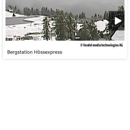
© feratel media technologies AG
Bergstation Hössexpress