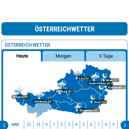
ÖSTERREICHWETTER
ÖSTERREICH WETTER
Morgen
9 Tage
Heute
Linz
26°
Wien
31°
Sankt Pölten
26°
Eisenstadt
26°
Salzburg
26°
Bregenz
26°
Innsbruck
24°
Graz
24°
Klagenfurt
23°
Jetzt
22
23
10
0
1
2
3
4
5
6
7
8
9