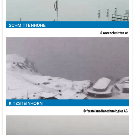
SCHMITTENHÖHE
© www.schmitten.at
KITZSTEINHORN
© feratel media technologies AG