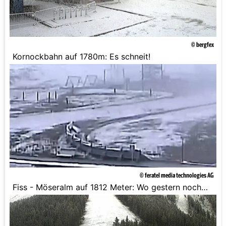
© bergfex
Kornockbahn auf 1780m: Es schneit!
© feratel media technologies AG
Fiss - Möseralm auf 1812 Meter: Wo gestern noch
grüne Wiesen waren, liegt heute Morgen Schnee.