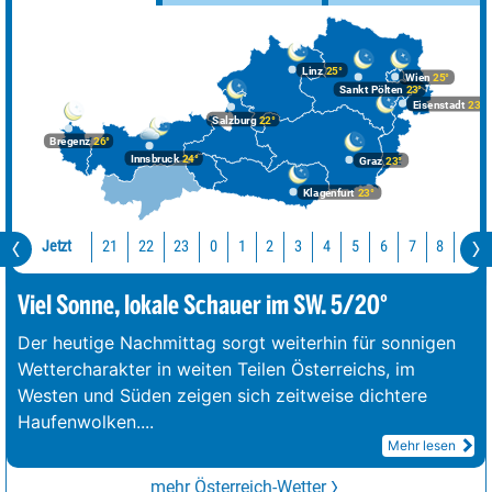
Linz
25°
Wien
25°
Sankt Pölten
23°
Eisenstadt
23°
Salzburg
22°
Bregenz
26°
Innsbruck
24°
Graz
23°
Klagenfurt
23°
Jetzt
21
22
23
0
1
2
3
4
5
6
7
8
9
Viel Sonne, lokale Schauer im SW. 5/20°
Der heutige Nachmittag sorgt weiterhin für sonnigen
Wettercharakter in weiten Teilen Österreichs, im
Westen und Süden zeigen sich zeitweise dichtere
Haufenwolken.
...
Mehr lesen
mehr Österreich-Wetter