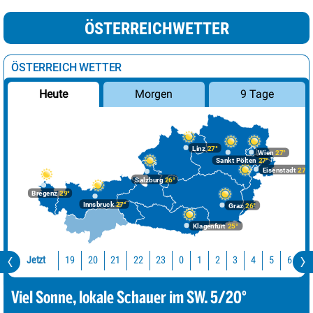
ÖSTERREICHWETTER
ÖSTERREICH WETTER
Morgen
9 Tage
Heute
Linz
27°
Wien
27°
Sankt Pölten
27°
Eisenstadt
27°
Salzburg
26°
Bregenz
29°
Innsbruck
27°
Graz
26°
Klagenfurt
25°
Jetzt
19
20
21
22
23
0
1
2
3
4
5
6
7
Viel Sonne, lokale Schauer im SW. 5/20°