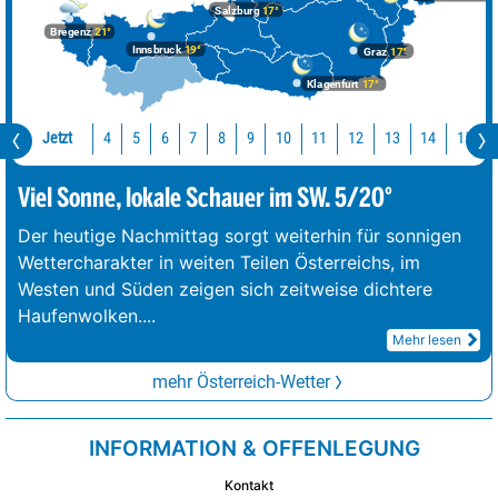
Salzburg
17°
Bregenz
21°
Innsbruck
19°
Graz
17°
Klagenfurt
17°
Jetzt
10
11
12
13
14
15
4
5
6
7
8
9
Viel Sonne, lokale Schauer im SW. 5/20°
Der heutige Nachmittag sorgt weiterhin für sonnigen
Wettercharakter in weiten Teilen Österreichs, im
Westen und Süden zeigen sich zeitweise dichtere
Haufenwolken.
...
Mehr lesen
mehr Österreich-Wetter
INFORMATION & OFFENLEGUNG
Kontakt