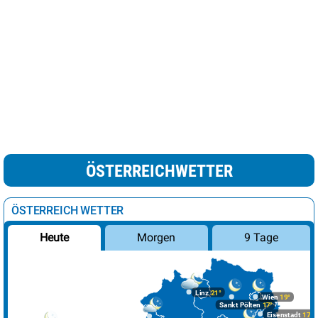
ÖSTERREICHWETTER
ÖSTERREICH WETTER
Morgen
9 Tage
Heute
Linz
21°
Wien
19°
Sankt Pölten
17°
Eisenstadt
17°