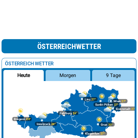
ÖSTERREICHWETTER
ÖSTERREICH WETTER
Morgen
9 Tage
Heute
Linz
27°
Wien
27°
Sankt Pölten
27°
Eisenstadt
27°
Salzburg
24°
Bregenz
24°
Innsbruck
24°
Graz
30°
Klagenfurt
27°