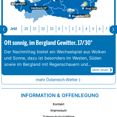
Bregenz
26°
Innsbruck
19°
Graz
24°
Klagenfurt
25°
Jetzt
20
21
22
23
0
1
2
3
4
5
6
7
8
Oft sonnig, im Bergland Gewitter. 17/30°
Der Nachmittag bietet ein Wechselspiel aus Wolken
und Sonne, dazu ist besonders im Westen, Süden
sowie im Bergland mit Regenschauern und
...
Mehr lesen
mehr Österreich-Wetter
INFORMATION & OFFENLEGUNG
Kontakt
Impressum
Datenschutzrichtlinie