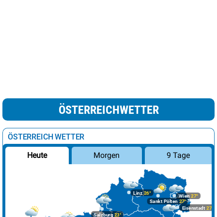
ÖSTERREICHWETTER
ÖSTERREICH WETTER
Morgen
9 Tage
Heute
Linz
26°
Wien
27°
Sankt Pölten
27°
Eisenstadt
27°
Salzburg
23°