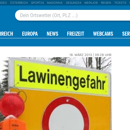
IDEO
ÖSTERREICH
SPORT24
MADONNA
GESUND24
MEINJOB
REISEN
TICKETS
RREICH
EUROPA
NEWS
FREIZEIT
WEBCAMS
SER
18. MÄRZ 2013 | 09:28 UHR