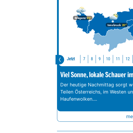
Bregenz
22°
Innsbruck
20°
Jetzt
10
11
12
7
8
9
Viel Sonne, lokale Schauer i
Der heutige Nachmittag sorgt we
Teilen Österreichs, im Westen u
Haufenwolken.
...
meh