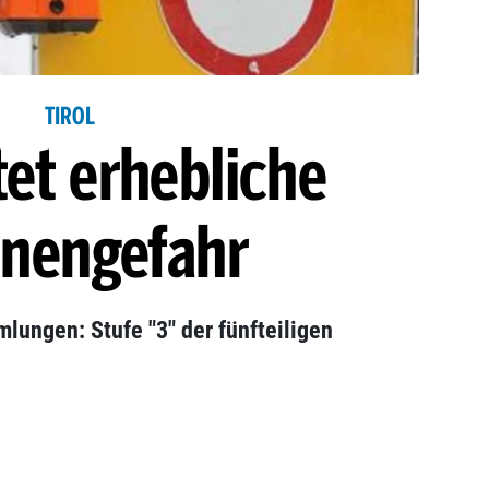
TIROL
tet erhebliche
inengefahr
ungen: Stufe "3" der fünfteiligen