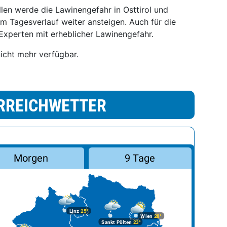
llen werde die Lawinengefahr in Osttirol und
 Tagesverlauf weiter ansteigen. Auch für die
xperten mit erheblicher Lawinengefahr.
nicht mehr verfügbar.
RREICHWETTER
Morgen
9 Tage
Linz
25°
Wien
28°
Sankt Pölten
23°