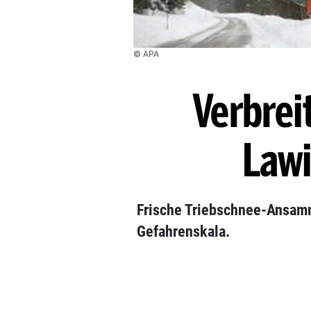
© APA
Verbrei
Law
Frische Triebschnee-Ansamml
Gefahrenskala.