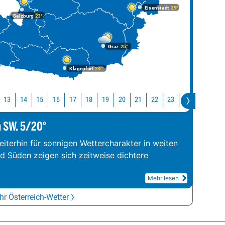
Eisenstadt
29°
Salzburg
23°
Graz
25°
Klagenfurt
24°
13
14
15
16
17
18
19
20
21
22
23
0
1
2
m SW. 5/20°
iterhin für sonnigen Wettercharakter in weiten
nd Süden zeigen sich zeitweise dichtere
Mehr lesen
r Österreich-Wetter