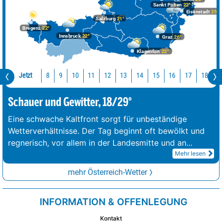
Sankt Pölten
22°
Eisenstadt
25°
Salzburg
21°
Bregenz
22°
Innsbruck
22°
Graz
26°
Klagenfurt
22°
Jetzt
10
11
12
13
14
15
16
17
18
1
8
9
Schauer und Gewitter, 18/29°
Eine schwache Kaltfront sorgt für unbeständige
Wetterverhältnisse. Der Tag beginnt oft bewölkt und
regnerisch, vor allem in der Landesmitte und an
...
Mehr lesen
mehr Österreich-Wetter
INFORMATION & OFFENLEGUNG
Kontakt