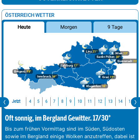
ÖSTERREICH WETTER
Morgen
9 Tage
Heute
Linz
21°
Wien
23°
Sankt Pölten
20°
Eisenstadt
22°
Salzburg
17°
Bregenz
18°
Innsbruck
16°
Graz
19°
Klagenfurt
18°
Jetzt
10
11
12
13
14
15
4
5
6
7
8
9
Oft sonnig, im Bergland Gewitter. 17/30°
Bis zum frühen Vormittag sind im Süden, Südosten
sowie im Bergland einige Wolken anzutreffen, dabei ist