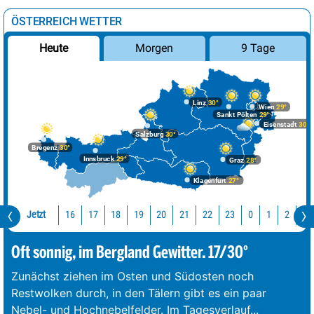
ÖSTERREICH WETTER
Morgen
9 Tage
Heute
Linz
30°
Wien
29°
Sankt Pölten
29°
Eisenstadt
30°
Salzburg
30°
Bregenz
30°
Innsbruck
29°
Graz
28°
Klagenfurt
27°
Jetzt
16
17
18
19
20
21
22
23
0
1
2
3
Oft sonnig, im Bergland Gewitter. 17/30°
Zunächst ziehen im Osten und Südosten noch
Restwolken durch, in den Tälern gibt es ein paar
Nebel- und Hochnebelfelder. Im Tagesverlauf
...