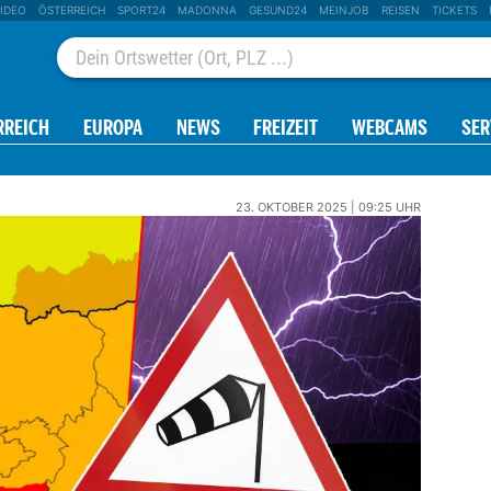
IDEO
ÖSTERREICH
SPORT24
MADONNA
GESUND24
MEINJOB
REISEN
TICKETS
RREICH
EUROPA
NEWS
FREIZEIT
WEBCAMS
SER
23. OKTOBER 2025 | 09:25 UHR