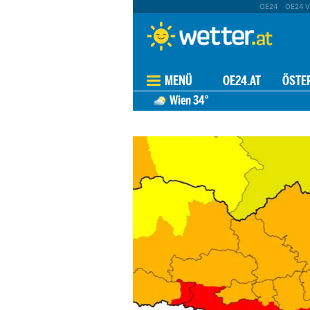
OE24
OE24 V
MENÜ
OE24.AT
ÖSTE
Wien
34°