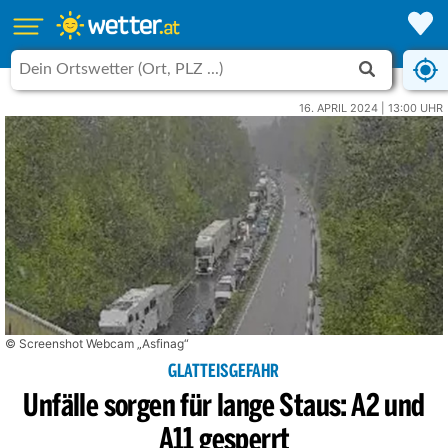
16. APRIL 2024 | 13:00 UHR
© Screenshot Webcam „Asfinag“
GLATTEISGEFAHR
Unfälle sorgen für lange Staus: A2 und
A11 gesperrt