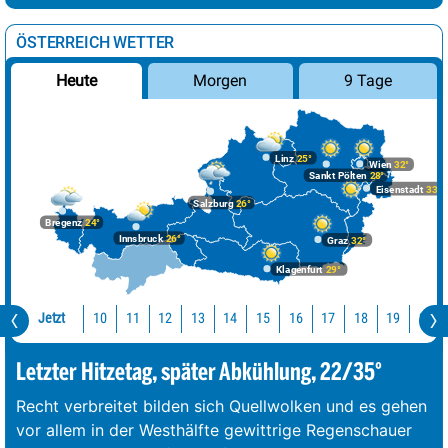
ÖSTERREICH WETTER
Morgen
9 Tage
Heute
Linz
25°
Wien
32°
Sankt Pölten
28°
Eisenstadt
33°
Salzburg
26°
Bregenz
24°
Innsbruck
26°
Graz
32°
Klagenfurt
29°
Jetzt
10
11
12
13
14
15
16
17
18
19
20
Letzter Hitzetag, später Abkühlung, 22/35°
Recht verbreitet bilden sich Quellwolken und es gehen
vor allem in der Westhälfte gewittrige Regenschauer