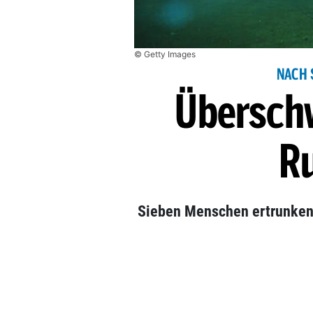
© Getty Images
NACH 
Übersch
R
Sieben Menschen ertrunken.