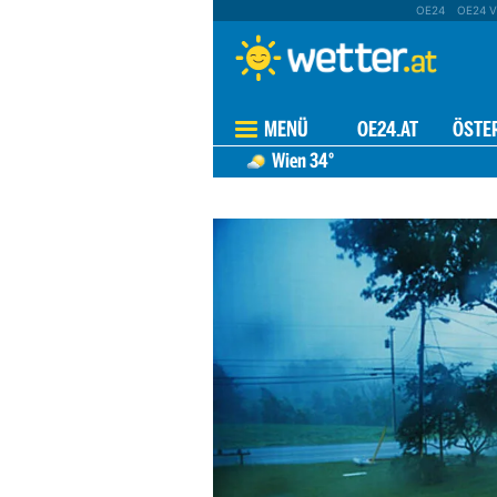
OE24
OE24 V
MENÜ
OE24.AT
ÖSTE
Wien
34°