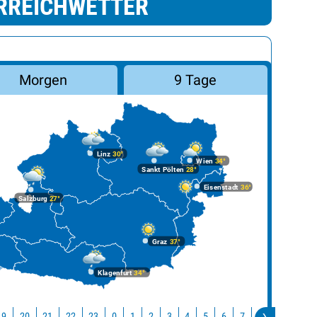
RREICHWETTER
Morgen
9 Tage
Linz
30°
Wien
34°
Sankt Pölten
28°
Eisenstadt
36°
Salzburg
27°
Graz
37°
Klagenfurt
34°
19
20
21
22
23
10
0
1
2
3
4
5
6
7
8
9