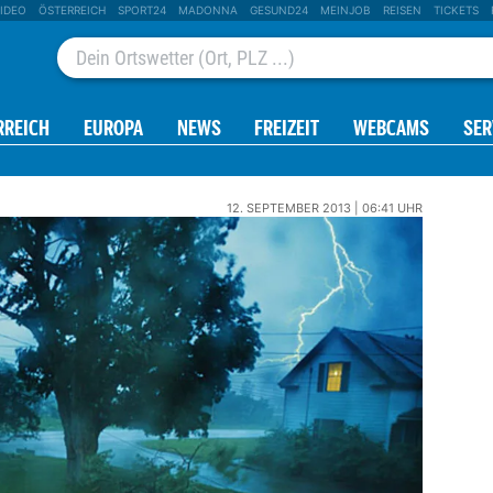
IDEO
ÖSTERREICH
SPORT24
MADONNA
GESUND24
MEINJOB
REISEN
TICKETS
RREICH
EUROPA
NEWS
FREIZEIT
WEBCAMS
SER
12. SEPTEMBER 2013 | 06:41 UHR