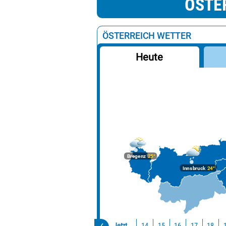
ÖSTE
ÖSTERREICH WETTER
Heute
Bregenz
25°
Innsbruck
24°
Jetzt
14
15
16
17
18