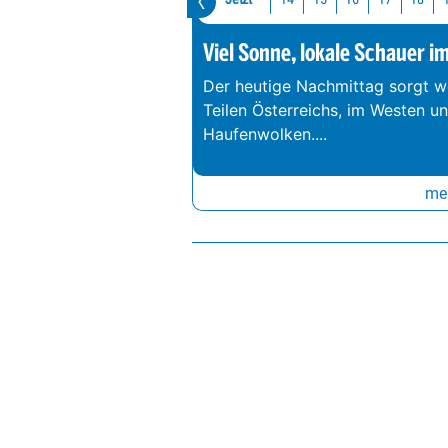
Viel Sonne, lokale Schauer i
Der heutige Nachmittag sorgt we
Teilen Österreichs, im Westen u
Haufenwolken.
...
meh