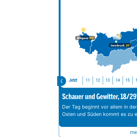
Bregenz
24°
Innsbruck
24°
Jetzt
11
12
13
14
15
Schauer und Gewitter, 18/29
Der Tag beginnt vor allem in de
Osten und Süden kommt es zu e
meh