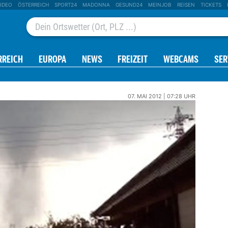
IDEO
ÖSTERREICH
SPORT24
MADONNA
GESUND24
MEINJOB
REISEN
TICKETS
RREICH
EUROPA
NEWS
FREIZEIT
WEBCAMS
SER
07. MAI 2012 | 07:28 UHR