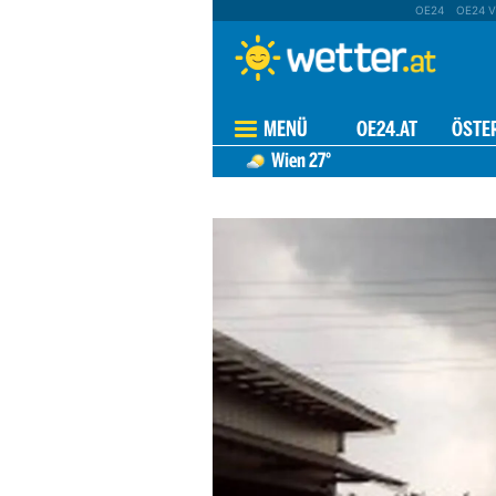
OE24
OE24 V
MENÜ
OE24.AT
ÖSTE
Wien
27°