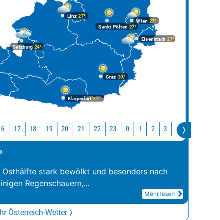
Linz
27°
Wien
27°
Sankt Pölten
27°
Eisenstadt
27°
Salzburg
24°
Graz
30°
Klagenfurt
27°
16
17
18
19
20
21
22
23
0
1
2
3
4
5
6
7
°
r Osthälfte stark bewölkt und besonders nach
inigen Regenschauern,
...
Mehr lesen
r Österreich-Wetter