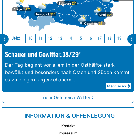
Salzburg
23°
Bregenz
23°
Innsbruck
23°
Graz
30°
Klagenfurt
24°
Jetzt
10
11
12
13
14
15
16
17
18
19
20
Schauer und Gewitter, 18/29°
Der Tag beginnt vor allem in der Osthälfte stark
bewölkt und besonders nach Osten und Süden kommt
es zu einigen Regenschauern,
...
Mehr lesen
mehr Österreich-Wetter
INFORMATION & OFFENLEGUNG
Kontakt
Impressum