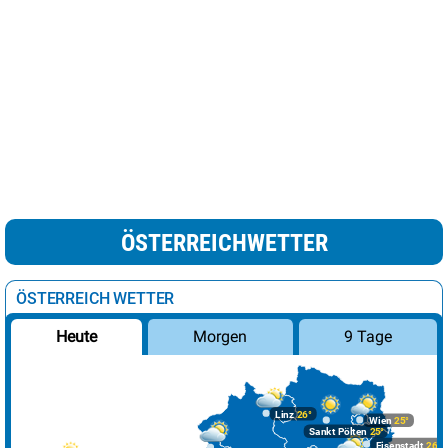
ÖSTERREICHWETTER
ÖSTERREICH WETTER
Morgen
9 Tage
Heute
Linz
26°
Wien
25°
Sankt Pölten
25°
Eisenstadt
26°