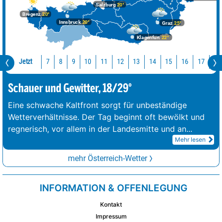
Salzburg
20°
Bregenz
20°
Innsbruck
20°
Graz
25°
Klagenfurt
22°
Jetzt
10
11
12
13
14
15
16
17
18
7
8
9
Schauer und Gewitter, 18/29°
Eine schwache Kaltfront sorgt für unbeständige
Wetterverhältnisse. Der Tag beginnt oft bewölkt und
regnerisch, vor allem in der Landesmitte und an
...
Mehr lesen
mehr Österreich-Wetter
INFORMATION & OFFENLEGUNG
Kontakt
Impressum