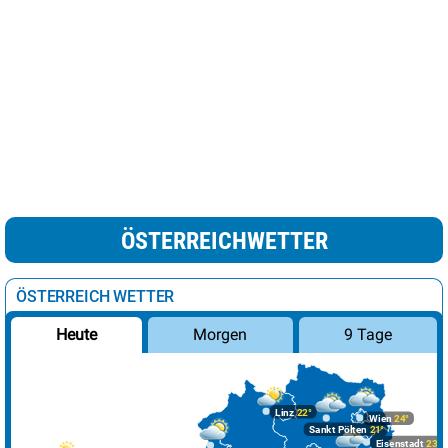
ÖSTERREICHWETTER
ÖSTERREICH WETTER
Morgen
9 Tage
Heute
Linz
22°
Wien
24°
Sankt Pölten
21°
Eisenstadt
23°