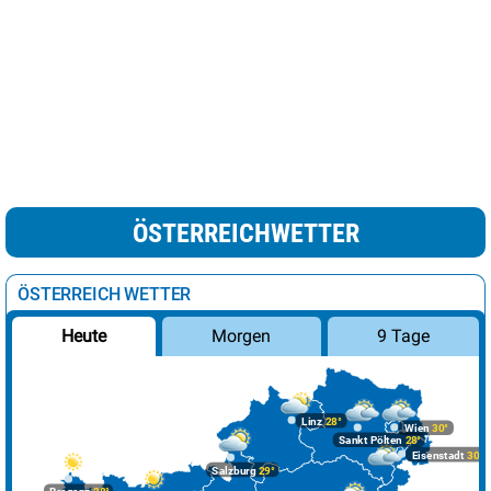
ÖSTERREICHWETTER
ÖSTERREICH WETTER
Morgen
9 Tage
Heute
Linz
28°
Wien
30°
Sankt Pölten
28°
Eisenstadt
30°
Salzburg
29°