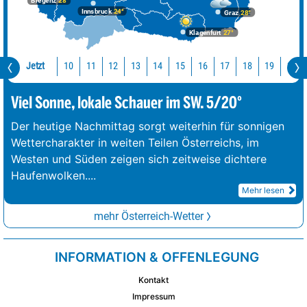
Bregenz
28°
Innsbruck
24°
Graz
28°
Klagenfurt
27°
Jetzt
10
11
12
13
14
15
16
17
18
19
20
Viel Sonne, lokale Schauer im SW. 5/20°
Der heutige Nachmittag sorgt weiterhin für sonnigen
Wettercharakter in weiten Teilen Österreichs, im
Westen und Süden zeigen sich zeitweise dichtere
Haufenwolken.
...
Mehr lesen
mehr Österreich-Wetter
INFORMATION & OFFENLEGUNG
Kontakt
Impressum