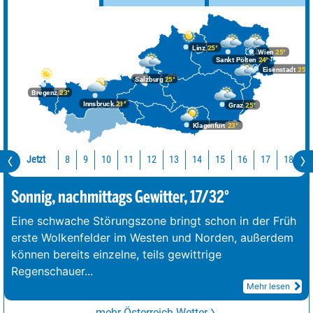
Linz
25°
Wien
25°
Sankt Pölten
24°
Eisenstadt
25°
Salzburg
25°
Bregenz
23°
Innsbruck
21°
Graz
25°
Klagenfurt
23°
Jetzt
10
11
12
13
14
15
16
17
18
1
8
9
Sonnig, nachmittags Gewitter, 17/32°
Eine schwache Störungszone bringt schon in der Früh
erste Wolkenfelder im Westen und Norden, außerdem
können bereits einzelne, teils gewittrige
Regenschauer
...
Mehr lesen
mehr Österreich-Wetter